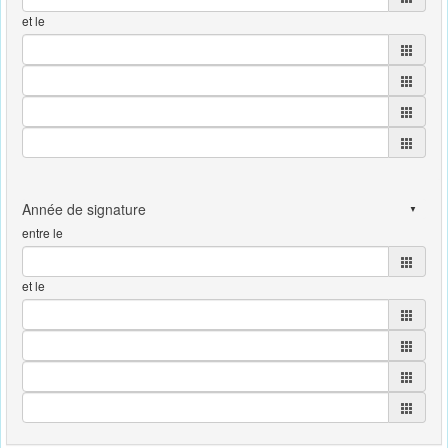
et le
entre le
et le