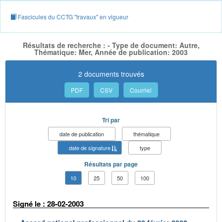
Fascicules du CCTG "travaux" en vigueur
Résultats de recherche : - Type de document: Autre,
Thématique: Mer, Année de publication: 2003
2 documents trouvés
PDF
CSV
Courriel
Tri par
date de publication
thématique
date de signature
type
Résultats par page
10
25
50
100
Signé le : 28-02-2003