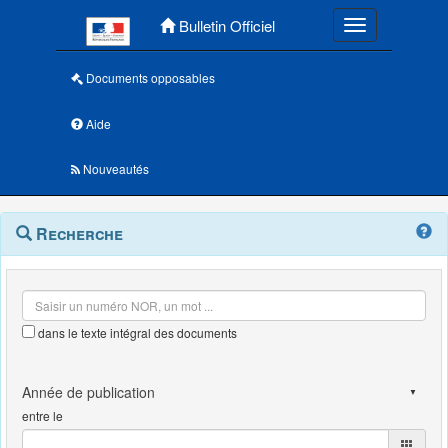
Menu principal
Bulletin Officiel
Toggle navigatio
Documents opposables
Aide
Nouveautés
Navigation
Menu
Recherche
contextuel
et
outils
annexes
dans le texte intégral des documents
entre le