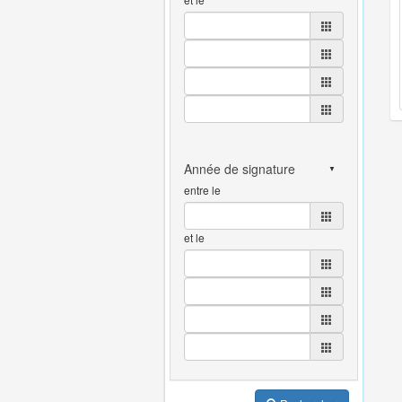
entre le
et le