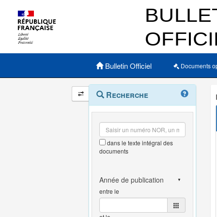
Menu principal
Bulletin Officiel
Documents o
Navigation
Menu
Recherche
contextuel
et
outils
annexes
dans le texte intégral des
documents
entre le
et le