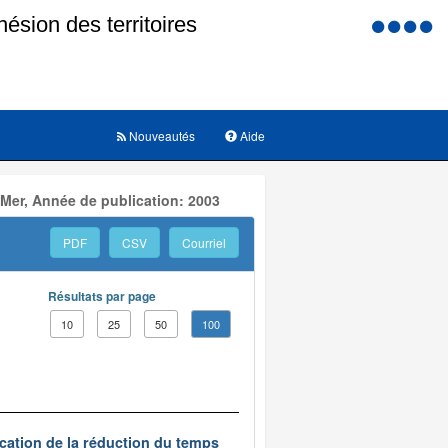
Menu
d'accessi
Nouveautés
Aide
 Mer, Année de publication: 2003
PDF
CSV
Courriel
Résultats par page
10
25
50
100
ication de la réduction du temps