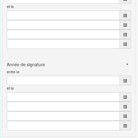
et le
entre le
et le