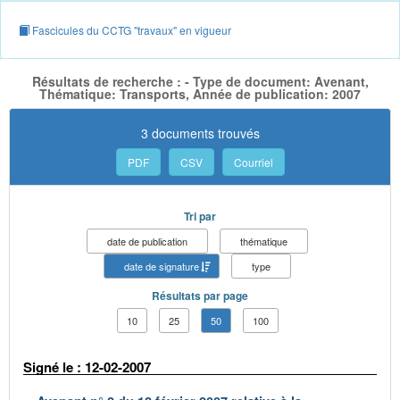
Fascicules du CCTG "travaux" en vigueur
Résultats de recherche : - Type de document: Avenant,
Thématique: Transports, Année de publication: 2007
3 documents trouvés
PDF
CSV
Courriel
Tri par
date de publication
thématique
date de signature
type
Résultats par page
10
25
50
100
Signé le : 12-02-2007