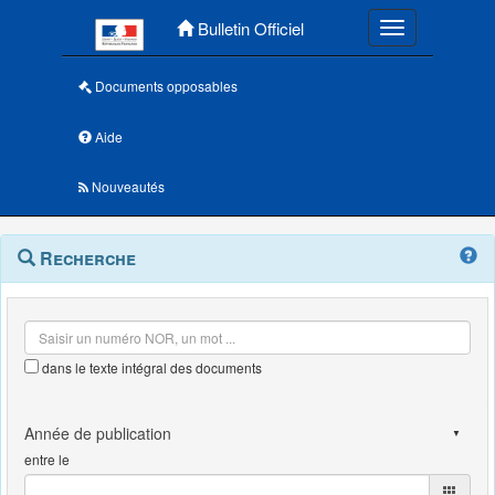
Menu principal
Bulletin Officiel
Toggle navigatio
Documents opposables
Aide
Nouveautés
Navigation
Menu
Recherche
contextuel
et
outils
annexes
dans le texte intégral des documents
entre le