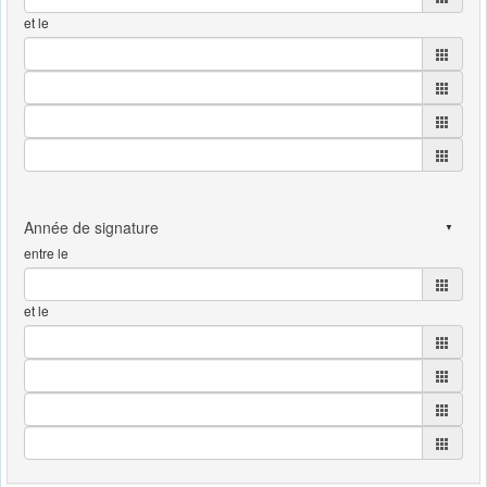
et le
entre le
et le