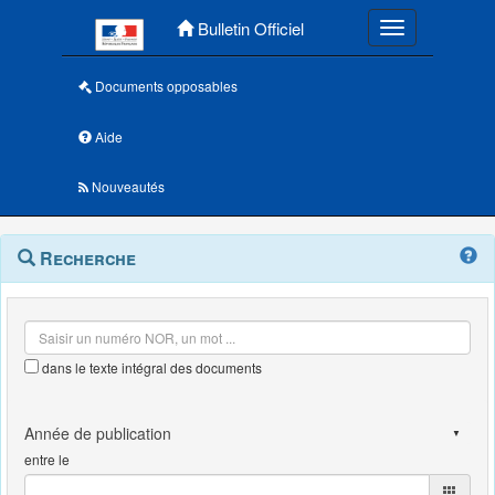
Menu principal
Bulletin Officiel
Toggle navigatio
Documents opposables
Aide
Nouveautés
Navigation
Menu
Recherche
contextuel
et
outils
annexes
dans le texte intégral des documents
entre le