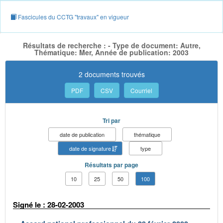
Fascicules du CCTG "travaux" en vigueur
Résultats de recherche : - Type de document: Autre,
Thématique: Mer, Année de publication: 2003
2 documents trouvés
PDF
CSV
Courriel
Tri par
date de publication
thématique
date de signature
type
Résultats par page
10
25
50
100
Signé le : 28-02-2003