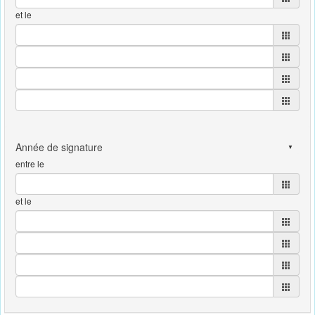
et le
entre le
et le