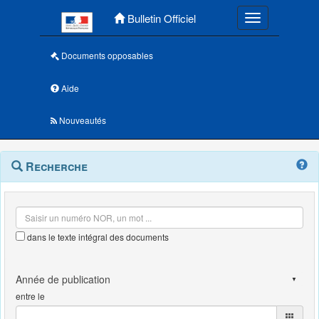
Menu principal
Bulletin Officiel
Toggle navigatio
Documents opposables
Aide
Nouveautés
Navigation
Menu
Recherche
contextuel
et
outils
annexes
dans le texte intégral des documents
entre le