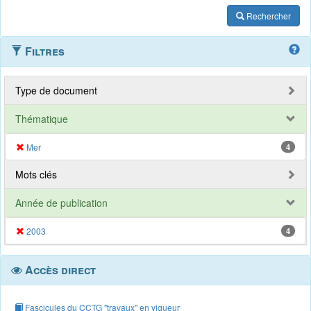
Rechercher
Filtres
Type de document
Thématique
Mer
4
Mots clés
Année de publication
2003
4
Accès direct
Fascicules du CCTG "travaux" en vigueur