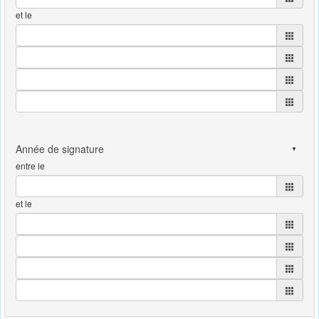
et le
entre le
et le