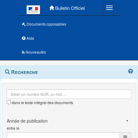
Menu principal
Bulletin Officiel
Toggle navigatio
Documents opposables
Aide
Nouveautés
Navigation
Menu
Recherche
contextuel
et
outils
annexes
dans le texte intégral des documents
entre le