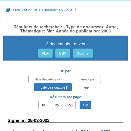
Fascicules du CCTG "travaux" en vigueur
Résultats de recherche : - Type de document: Autre,
Thématique: Mer, Année de publication: 2003
2 documents trouvés
PDF
CSV
Courriel
Tri par
date de publication
thématique
date de signature
type
Résultats par page
10
25
50
100
Signé le : 28-02-2003