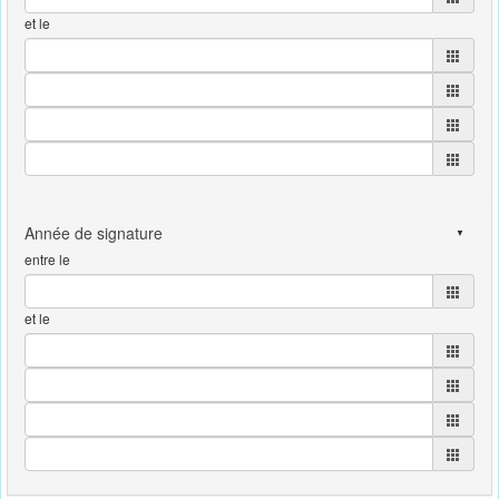
et le
entre le
et le