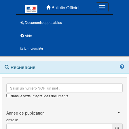
Menu principal
Bulletin Officiel
Toggle navigatio
Documents opposables
Aide
Nouveautés
Navigation
Menu
Recherche
contextuel
et
outils
annexes
dans le texte intégral des documents
entre le