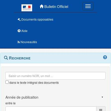
Menu principal
Bulletin Officiel
Toggle navigatio
Documents opposables
Aide
Nouveautés
Navigation
Menu
Recherche
contextuel
et
outils
annexes
dans le texte intégral des documents
entre le