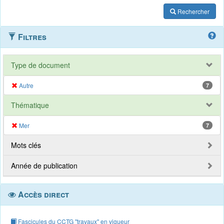
Rechercher
Filtres
Type de document
Autre
7
Thématique
Mer
7
Mots clés
Année de publication
Accès direct
Fascicules du CCTG "travaux" en vigueur