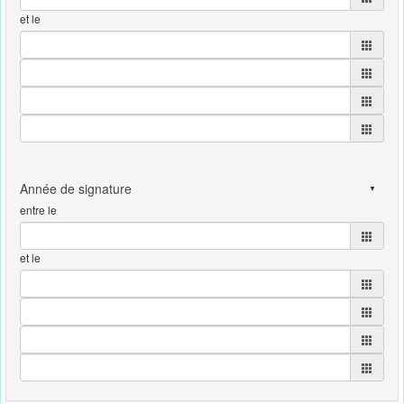
et le
entre le
et le