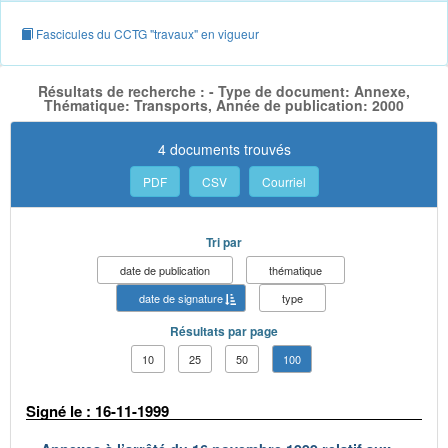
Fascicules du CCTG "travaux" en vigueur
Résultats de recherche : - Type de document: Annexe,
Thématique: Transports, Année de publication: 2000
4 documents trouvés
PDF
CSV
Courriel
Tri par
date de publication
thématique
date de signature
type
Résultats par page
10
25
50
100
Signé le : 16-11-1999