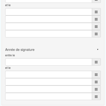
et le
entre le
et le