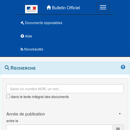
Menu principal
Bulletin Officiel
Toggle navigatio
Documents opposables
Aide
Nouveautés
Navigation
Menu
Recherche
contextuel
et
outils
annexes
dans le texte intégral des documents
entre le