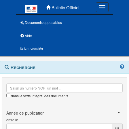
Menu principal
Bulletin Officiel
Toggle navigatio
Documents opposables
Aide
Nouveautés
Navigation
Menu
Recherche
contextuel
et
outils
annexes
dans le texte intégral des documents
entre le