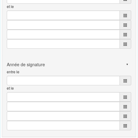
et le
entre le
et le