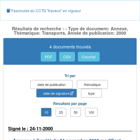
Fascicules du CCTG "travaux" en vigueur
Résultats de recherche : - Type de document: Annexe,
Thématique: Transports, Année de publication: 2000
4 documents trouvés
PDF
CSV
Courriel
Tri par
date de publication
thématique
date de signature
type
Résultats par page
10
25
50
100
Signé le : 24-11-2000