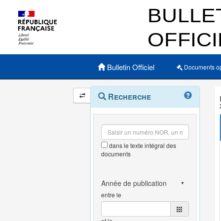
Menu principal
Bulletin Officiel
Documents o
Navigation
Menu
Recherche
contextuel
et
outils
annexes
dans le texte intégral des
documents
entre le
et le