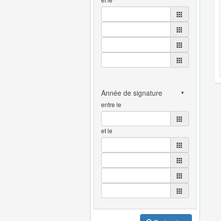
entre le
et le