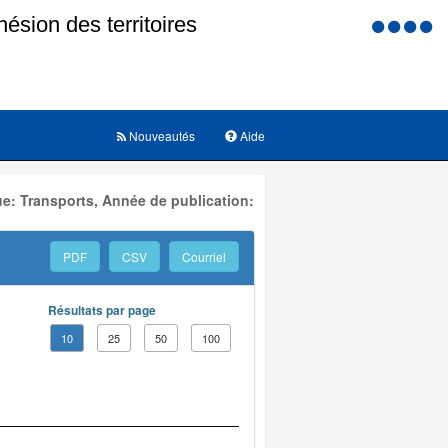
Menu
d'accessi
Nouveautés
Aide
e: Transports, Année de publication:
PDF
CSV
Courriel
Résultats par page
10
25
50
100