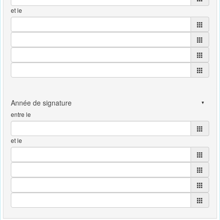
et le
entre le
et le