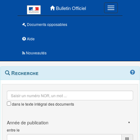
Menu principal
Bulletin Officiel
Toggle navigatio
Documents opposables
Aide
Nouveautés
Navigation
Menu
Recherche
contextuel
et
outils
annexes
dans le texte intégral des documents
entre le