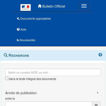
Menu principal
Bulletin Officiel
Toggle navigatio
Documents opposables
Aide
Nouveautés
Navigation
Menu
Recherche
contextuel
et
outils
annexes
dans le texte intégral des documents
entre le