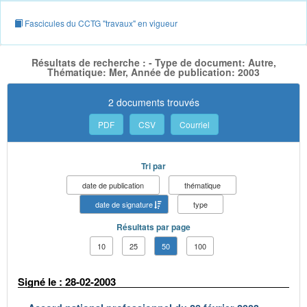
Fascicules du CCTG "travaux" en vigueur
Résultats de recherche : - Type de document: Autre,
Thématique: Mer, Année de publication: 2003
2 documents trouvés
PDF
CSV
Courriel
Tri par
date de publication
thématique
date de signature
type
Résultats par page
10
25
50
100
Signé le : 28-02-2003