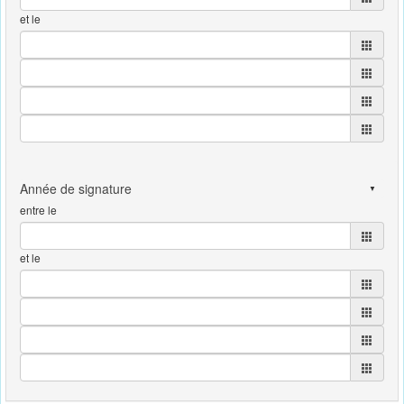
et le
entre le
et le