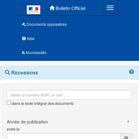
Menu principal
Bulletin Officiel
Toggle navigatio
Documents opposables
Aide
Nouveautés
Navigation
Menu
Recherche
contextuel
et
outils
annexes
dans le texte intégral des documents
entre le