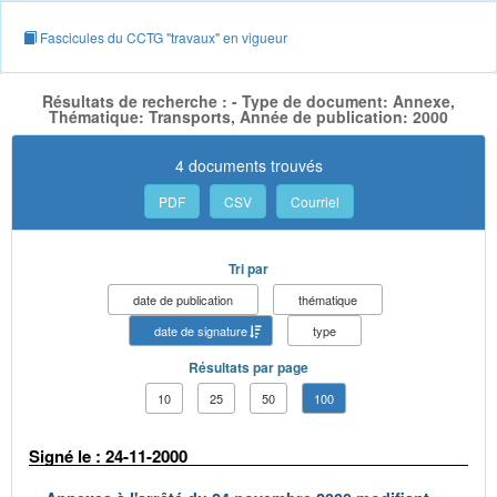
Fascicules du CCTG "travaux" en vigueur
Résultats de recherche : - Type de document: Annexe,
Thématique: Transports, Année de publication: 2000
4 documents trouvés
PDF
CSV
Courriel
Tri par
date de publication
thématique
date de signature
type
Résultats par page
10
25
50
100
Signé le : 24-11-2000