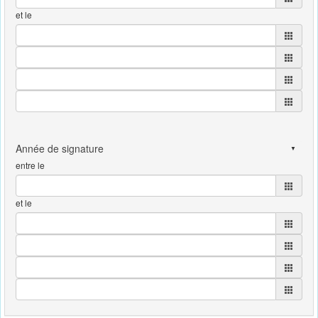
et le
entre le
et le