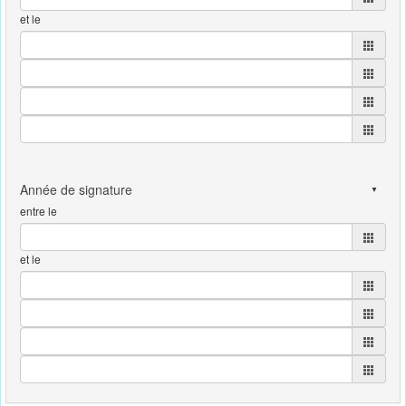
et le
entre le
et le