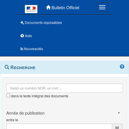
Menu principal
Bulletin Officiel
Toggle navigatio
Documents opposables
Aide
Nouveautés
Navigation
Menu
Recherche
contextuel
et
outils
annexes
dans le texte intégral des documents
entre le