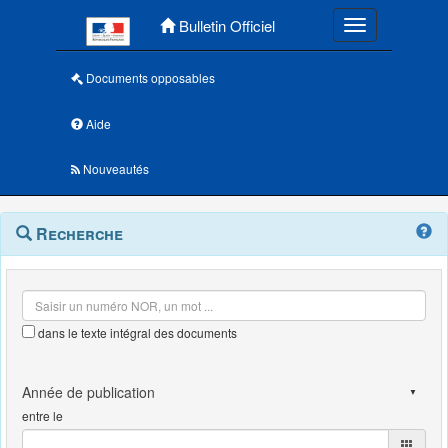
Menu principal
Bulletin Officiel
Toggle navigatio
Documents opposables
Aide
Nouveautés
Navigation
Menu
Recherche
contextuel
et
outils
annexes
dans le texte intégral des documents
entre le