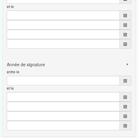
et le
entre le
et le