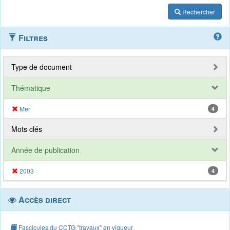
Rechercher
Filtres
Type de document
Thématique
Mer
4
Mots clés
Année de publication
2003
4
Accès direct
Fascicules du CCTG "travaux" en vigueur