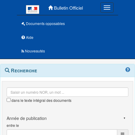
Menu principal
Bulletin Officiel
Toggle navigatio
Documents opposables
Aide
Nouveautés
Navigation
Menu
Recherche
contextuel
et
outils
annexes
dans le texte intégral des documents
entre le