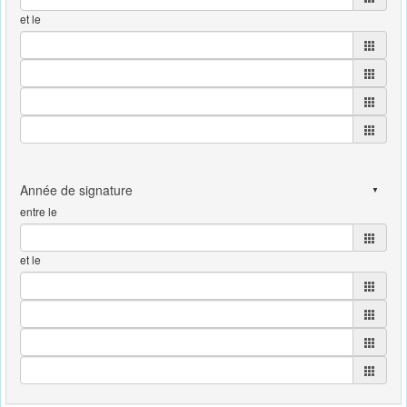
et le
entre le
et le