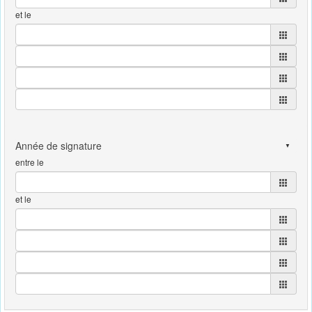
et le
entre le
et le