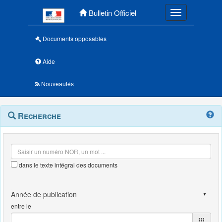
Menu principal
Bulletin Officiel
Toggle navigatio
Documents opposables
Aide
Nouveautés
Navigation
Menu
Recherche
contextuel
et
outils
annexes
dans le texte intégral des documents
entre le