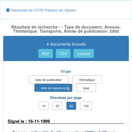
Fascicules du CCTG "travaux" en vigueur
Résultats de recherche : - Type de document: Annexe,
Thématique: Transports, Année de publication: 2000
4 documents trouvés
PDF
CSV
Courriel
Tri par
date de publication
thématique
date de signature
type
Résultats par page
10
25
50
100
Signé le : 16-11-1999