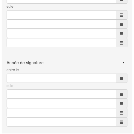
et le
entre le
et le