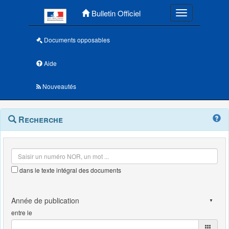
Menu principal
Bulletin Officiel
Toggle navigatio
Documents opposables
Aide
Nouveautés
Navigation
Menu
Recherche
contextuel
et
outils
annexes
dans le texte intégral des documents
entre le