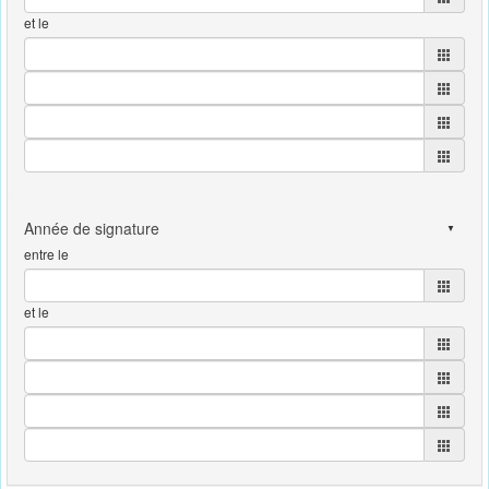
et le
entre le
et le