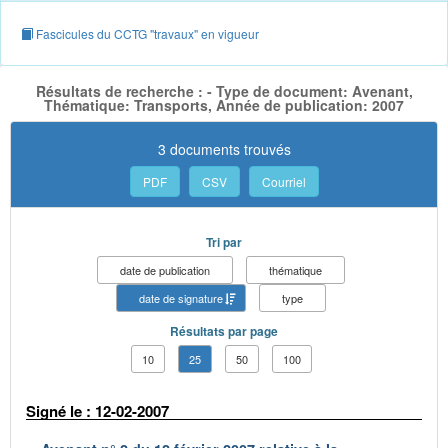
Fascicules du CCTG "travaux" en vigueur
Résultats de recherche : - Type de document: Avenant,
Thématique: Transports, Année de publication: 2007
3 documents trouvés
PDF
CSV
Courriel
Tri par
date de publication
thématique
date de signature
type
Résultats par page
10
25
50
100
Signé le : 12-02-2007