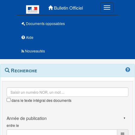
Menu principal
Bulletin Officiel
Toggle navigatio
Documents opposables
Aide
Nouveautés
Navigation
Menu
Recherche
contextuel
et
outils
annexes
dans le texte intégral des documents
entre le