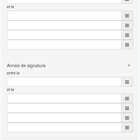
et le
entre le
et le