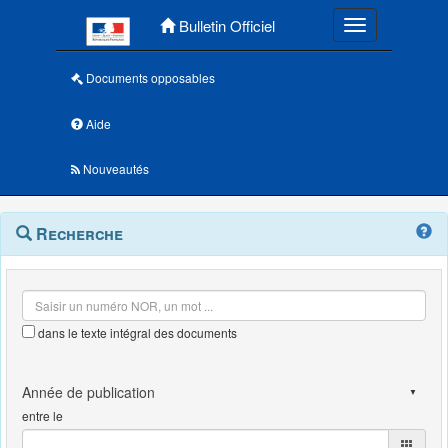
Menu principal
Bulletin Officiel
Toggle navigatio
Documents opposables
Aide
Nouveautés
Navigation
Menu
Recherche
contextuel
et
outils
annexes
dans le texte intégral des documents
entre le