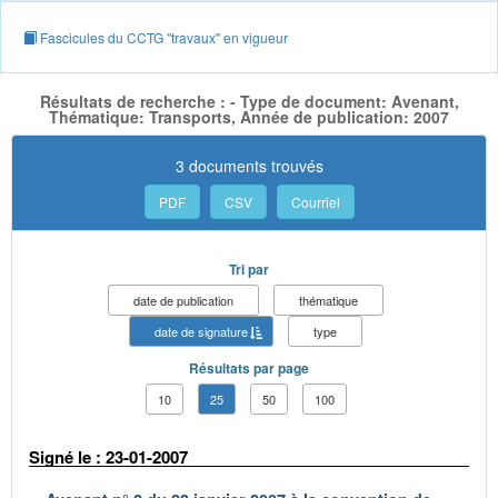
Fascicules du CCTG "travaux" en vigueur
Résultats de recherche : - Type de document: Avenant,
Thématique: Transports, Année de publication: 2007
3 documents trouvés
PDF
CSV
Courriel
Tri par
date de publication
thématique
date de signature
type
Résultats par page
10
25
50
100
Signé le : 23-01-2007