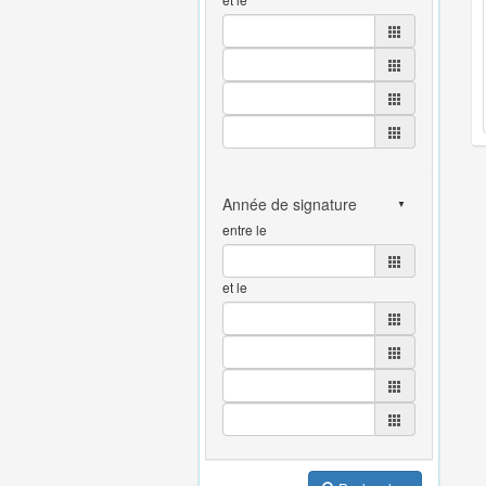
entre le
et le