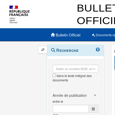
Menu principal
Bulletin Officiel
Documents o
Navigation
Menu
Recherche
contextuel
et
outils
annexes
dans le texte intégral des
documents
entre le
et le