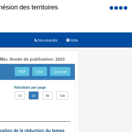
Menu
d'accessi
Nouveautés
Aide
 Mer, Année de publication: 2003
PDF
CSV
Courriel
Résultats par page
10
25
50
100
ication de la réduction du temps