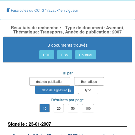
Fascicules du CCTG "travaux" en vigueur
Résultats de recherche : - Type de document: Avenant,
Thématique: Transports, Année de publication: 2007
3 documents trouvés
PDF
CSV
Courriel
Tri par
date de publication
thématique
date de signature
type
Résultats par page
10
25
50
100
Signé le : 23-01-2007