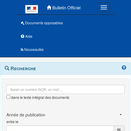
Menu principal
Bulletin Officiel
Toggle navigatio
Documents opposables
Aide
Nouveautés
Navigation
Menu
Recherche
contextuel
et
outils
annexes
dans le texte intégral des documents
entre le