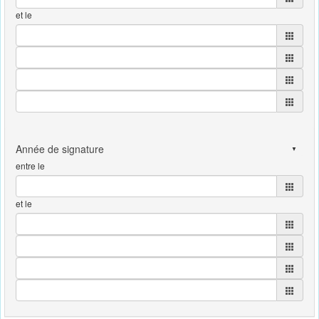
et le
entre le
et le