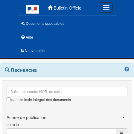
Menu principal
Bulletin Officiel
Toggle navigatio
Documents opposables
Aide
Nouveautés
Navigation
Menu
Recherche
contextuel
et
outils
annexes
dans le texte intégral des documents
entre le