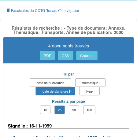
Fascicules du CCTG "travaux" en vigueur
Résultats de recherche : - Type de document: Annexe,
Thématique: Transports, Année de publication: 2000
4 documents trouvés
PDF
CSV
Courriel
Tri par
date de publication
thématique
date de signature
type
Résultats par page
10
25
50
100
Signé le : 16-11-1999