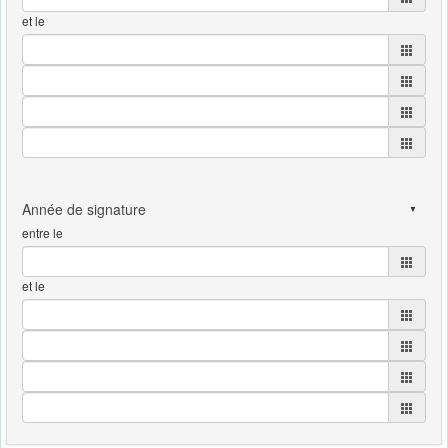
et le
entre le
et le