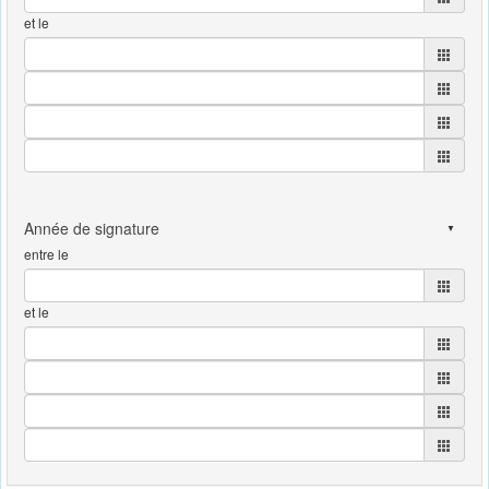
et le
entre le
et le