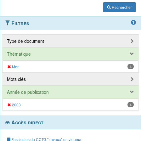
Rechercher
Filtres
Type de document
Thématique
Mer
4
Mots clés
Année de publication
2003
4
Accès direct
Fascicules du CCTG "travaux" en vigueur