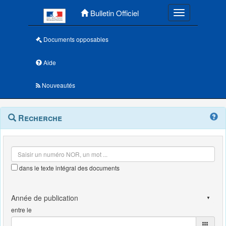
Menu principal
Bulletin Officiel
Toggle navigatio
Documents opposables
Aide
Nouveautés
Navigation
Menu
Recherche
contextuel
et
outils
annexes
dans le texte intégral des documents
entre le