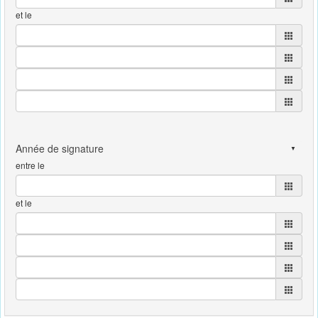
et le
entre le
et le