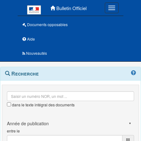
Menu principal
Bulletin Officiel
Toggle navigatio
Documents opposables
Aide
Nouveautés
Navigation
Menu
Recherche
contextuel
et
outils
annexes
dans le texte intégral des documents
entre le