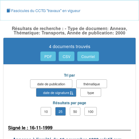
Fascicules du CCTG "travaux" en vigueur
Résultats de recherche : - Type de document: Annexe,
Thématique: Transports, Année de publication: 2000
4 documents trouvés
PDF
CSV
Courriel
Tri par
date de publication
thématique
date de signature
type
Résultats par page
10
25
50
100
Signé le : 16-11-1999