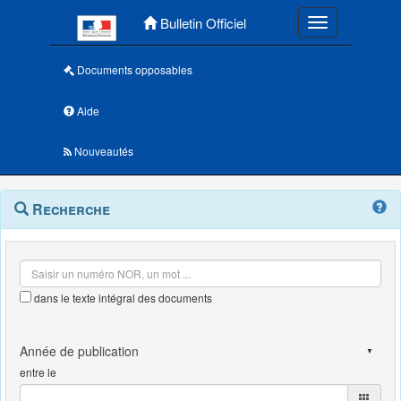
Menu principal
Bulletin Officiel
Toggle navigatio
Documents opposables
Aide
Nouveautés
Navigation
Menu
Recherche
contextuel
et
outils
annexes
dans le texte intégral des documents
entre le