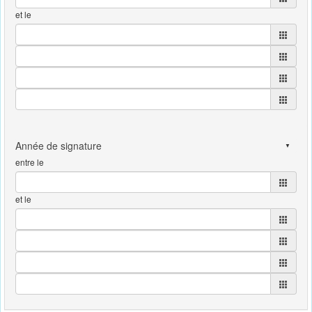
et le
entre le
et le