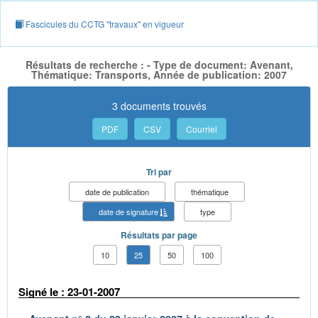
Fascicules du CCTG "travaux" en vigueur
Résultats de recherche : - Type de document: Avenant,
Thématique: Transports, Année de publication: 2007
3 documents trouvés
PDF
CSV
Courriel
Tri par
date de publication
thématique
date de signature
type
Résultats par page
10
25
50
100
Signé le : 23-01-2007