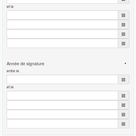
et le
entre le
et le