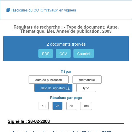
Fascicules du CCTG "travaux" en vigueur
Résultats de recherche : - Type de document: Autre,
Thématique: Mer, Année de publication: 2003
2 documents trouvés
PDF
CSV
Courriel
Tri par
date de publication
thématique
date de signature
type
Résultats par page
10
25
50
100
Signé le : 28-02-2003