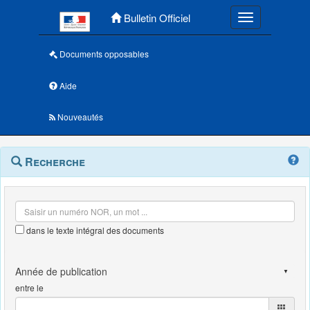
Menu principal
Bulletin Officiel
Toggle navigatio
Documents opposables
Aide
Nouveautés
Navigation
Menu
Recherche
contextuel
et
outils
annexes
dans le texte intégral des documents
entre le