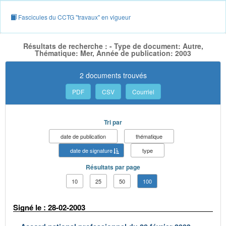
Fascicules du CCTG "travaux" en vigueur
Résultats de recherche : - Type de document: Autre,
Thématique: Mer, Année de publication: 2003
2 documents trouvés
PDF
CSV
Courriel
Tri par
date de publication
thématique
date de signature
type
Résultats par page
10
25
50
100
Signé le : 28-02-2003