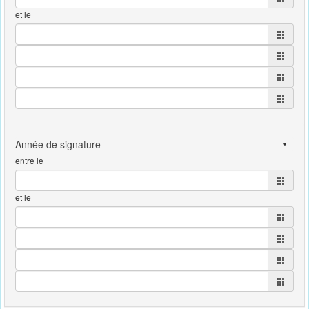
et le
entre le
et le