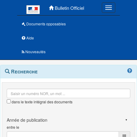
Menu principal
Bulletin Officiel
Toggle navigatio
Documents opposables
Aide
Nouveautés
Navigation
Menu
Recherche
contextuel
et
outils
annexes
dans le texte intégral des documents
entre le