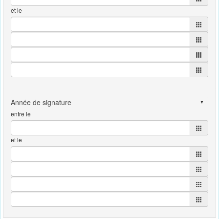
et le
entre le
et le