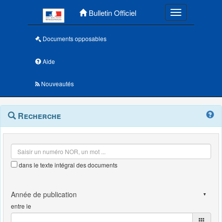
Menu principal
Bulletin Officiel
Toggle navigatio
Documents opposables
Aide
Nouveautés
Navigation
Menu
Recherche
contextuel
et
outils
annexes
dans le texte intégral des documents
entre le