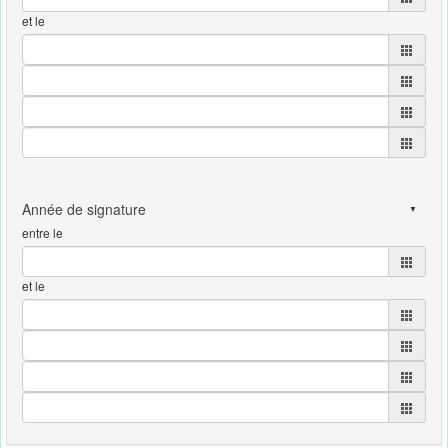
et le
entre le
et le