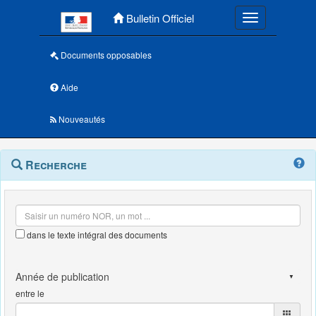
Menu principal
Bulletin Officiel
Toggle navigatio
Documents opposables
Aide
Nouveautés
Navigation
Menu
Recherche
contextuel
et
outils
annexes
dans le texte intégral des documents
entre le