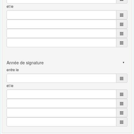
et le
entre le
et le