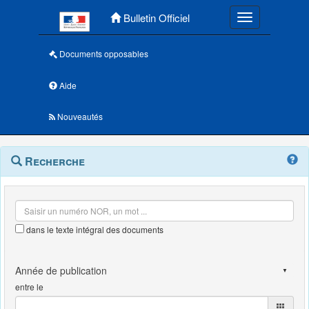
Menu principal
Bulletin Officiel
Toggle navigatio
Documents opposables
Aide
Nouveautés
Navigation
Menu
Recherche
contextuel
et
outils
annexes
dans le texte intégral des documents
entre le