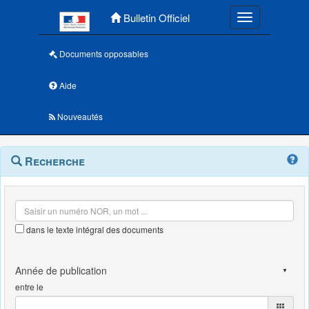
Menu principal
Bulletin Officiel
Toggle navigatio
Documents opposables
Aide
Nouveautés
Navigation
Menu
Recherche
contextuel
et
outils
annexes
dans le texte intégral des documents
entre le