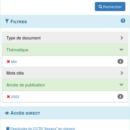
Rechercher
Filtres
Type de document
Thématique
Mer
4
Mots clés
Année de publication
2003
4
Accès direct
Fascicules du CCTG "travaux" en vigueur