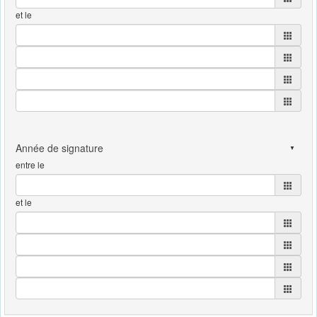
et le
entre le
et le