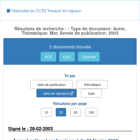
Fascicules du CCTG "travaux" en vigueur
Résultats de recherche : - Type de document: Autre,
Thématique: Mer, Année de publication: 2003
2 documents trouvés
PDF
CSV
Courriel
Tri par
date de publication
thématique
date de signature
type
Résultats par page
10
25
50
100
Signé le : 28-02-2003