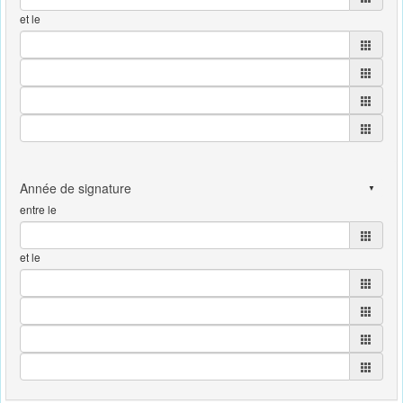
et le
entre le
et le