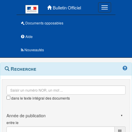
Menu principal
Bulletin Officiel
Toggle navigatio
Documents opposables
Aide
Nouveautés
Navigation
Menu
Recherche
contextuel
et
outils
annexes
dans le texte intégral des documents
entre le