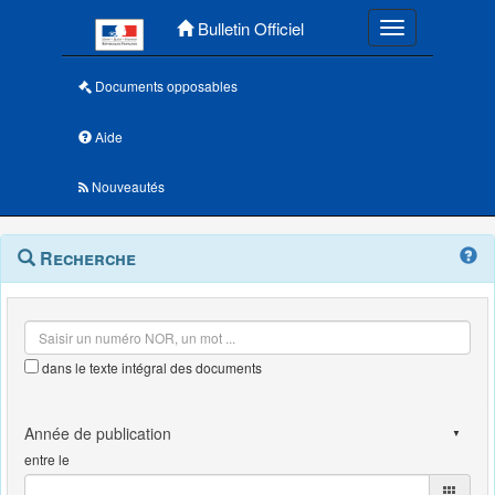
Menu principal
Bulletin Officiel
Toggle navigatio
Documents opposables
Aide
Nouveautés
Navigation
Menu
Recherche
contextuel
et
outils
annexes
dans le texte intégral des documents
entre le