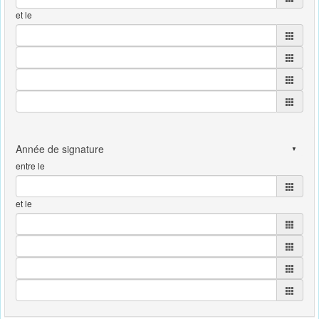
et le
entre le
et le