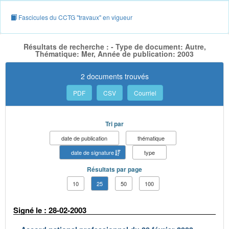
Fascicules du CCTG "travaux" en vigueur
Résultats de recherche : - Type de document: Autre,
Thématique: Mer, Année de publication: 2003
2 documents trouvés
PDF
CSV
Courriel
Tri par
date de publication
thématique
date de signature
type
Résultats par page
10
25
50
100
Signé le : 28-02-2003