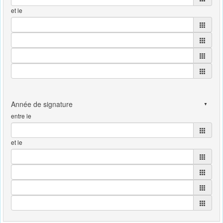
et le
entre le
et le