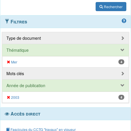
Rechercher
Filtres
Type de document
Thématique
Mer
4
Mots clés
Année de publication
2003
4
Accès direct
Fascicules du CCTG "travaux" en vigueur