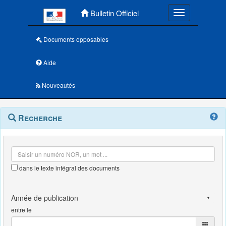
Menu principal
Bulletin Officiel
Toggle navigatio
Documents opposables
Aide
Nouveautés
Navigation
Menu
Recherche
contextuel
et
outils
annexes
dans le texte intégral des documents
entre le