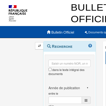
Menu principal
Bulletin Officiel
Documents o
Navigation
Menu
Recherche
contextuel
et
outils
annexes
dans le texte intégral des
documents
entre le
et le