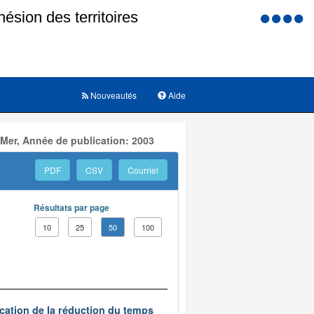
Menu
d'accessi
Nouveautés
Aide
 Mer, Année de publication: 2003
PDF
CSV
Courriel
Résultats par page
10
25
50
100
ication de la réduction du temps