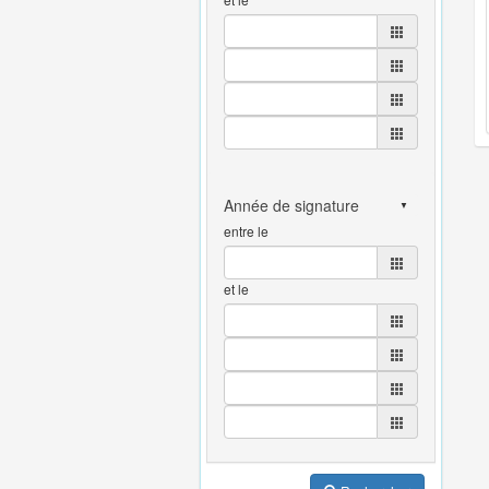
entre le
et le