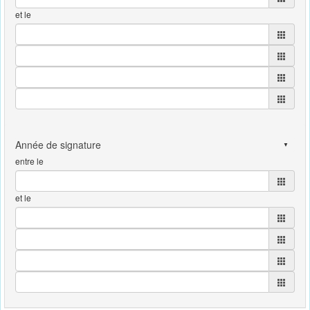
et le
entre le
et le