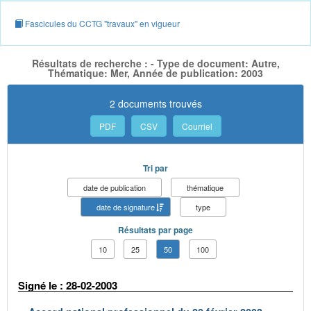
Fascicules du CCTG "travaux" en vigueur
Résultats de recherche : - Type de document: Autre,
Thématique: Mer, Année de publication: 2003
2 documents trouvés
PDF
CSV
Courriel
Tri par
date de publication
thématique
date de signature
type
Résultats par page
10
25
50
100
Signé le : 28-02-2003