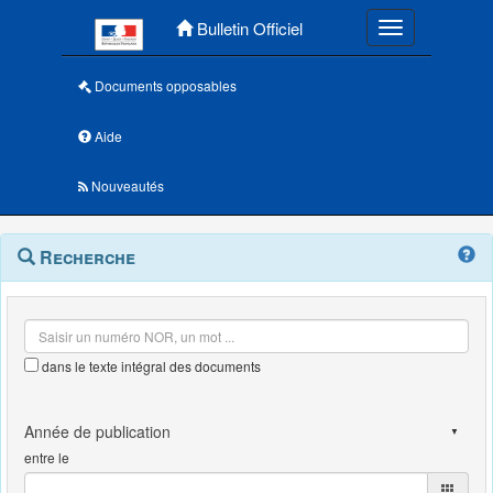
Menu principal
Bulletin Officiel
Toggle navigatio
Documents opposables
Aide
Nouveautés
Navigation
Menu
Recherche
contextuel
et
outils
annexes
dans le texte intégral des documents
entre le