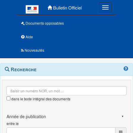
Menu principal
Bulletin Officiel
Toggle navigatio
Documents opposables
Aide
Nouveautés
Navigation
Menu
Recherche
contextuel
et
outils
annexes
dans le texte intégral des documents
entre le