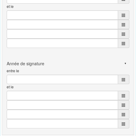
et le
entre le
et le