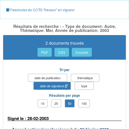
Fascicules du CCTG "travaux" en vigueur
Résultats de recherche : - Type de document: Autre,
Thématique: Mer, Année de publication: 2003
2 documents trouvés
PDF
CSV
Courriel
Tri par
date de publication
thématique
date de signature
type
Résultats par page
10
25
50
100
Signé le : 28-02-2003