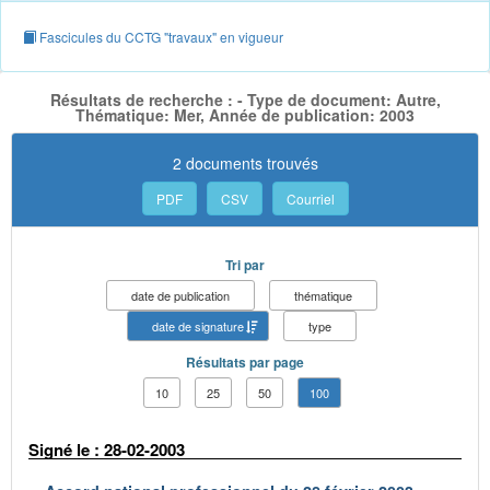
Fascicules du CCTG "travaux" en vigueur
Résultats de recherche : - Type de document: Autre,
Thématique: Mer, Année de publication: 2003
2 documents trouvés
PDF
CSV
Courriel
Tri par
date de publication
thématique
date de signature
type
Résultats par page
10
25
50
100
Signé le : 28-02-2003