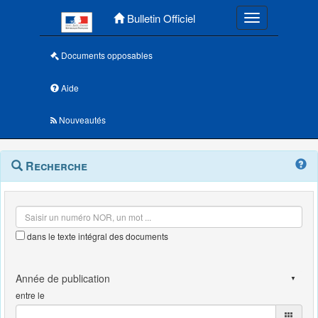
Menu principal
Bulletin Officiel
Toggle navigatio
Documents opposables
Aide
Nouveautés
Navigation
Menu
Recherche
contextuel
et
outils
annexes
dans le texte intégral des documents
entre le