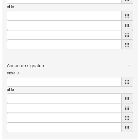
et le
entre le
et le