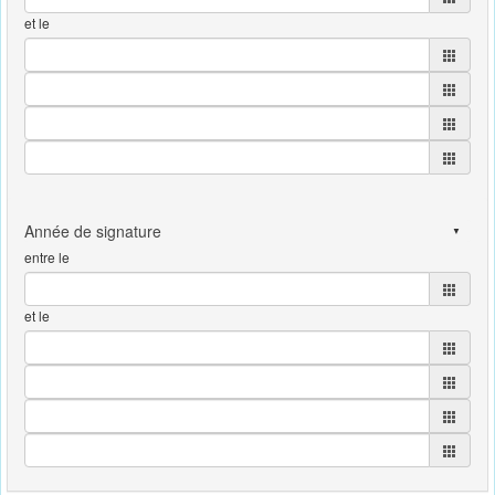
et le
entre le
et le