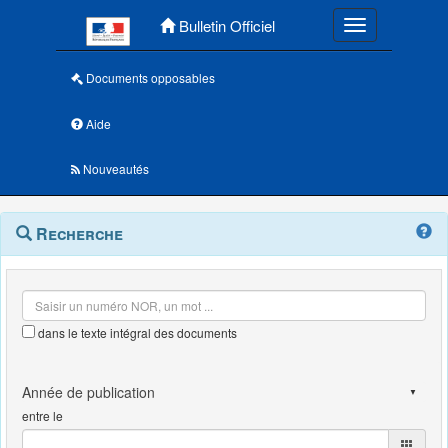
Menu principal
Bulletin Officiel
Toggle navigatio
Documents opposables
Aide
Nouveautés
Navigation
Menu
Recherche
contextuel
et
outils
annexes
dans le texte intégral des documents
entre le