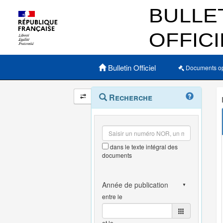
Menu principal
Bulletin Officiel
Documents o
Navigation
Menu
Recherche
contextuel
et
outils
annexes
dans le texte intégral des
documents
entre le
et le