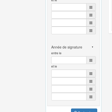
entre le
et le