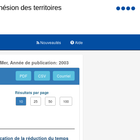
Menu
d'accessi
Nouveautés
Aide
 Mer, Année de publication: 2003
PDF
CSV
Courriel
Résultats par page
10
25
50
100
ication de la réduction du temps