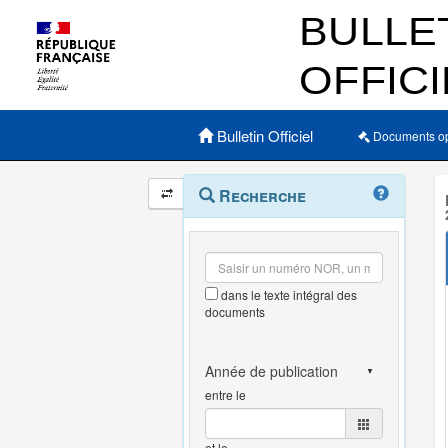
Menu principal
Bulletin Officiel
Documents o
Navigation
Menu
Recherche
contextuel
et
outils
annexes
dans le texte intégral des
documents
entre le
et le