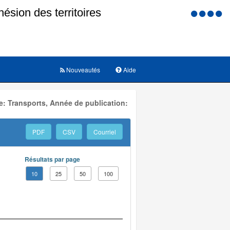
Menu
d'accessi
Nouveautés
Aide
: Transports, Année de publication:
PDF
CSV
Courriel
Résultats par page
10
25
50
100