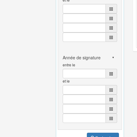
entre le
et le