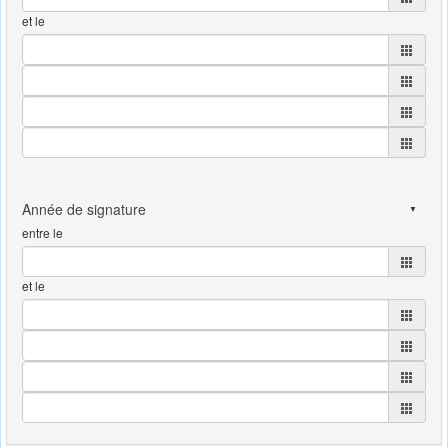
et le
entre le
et le