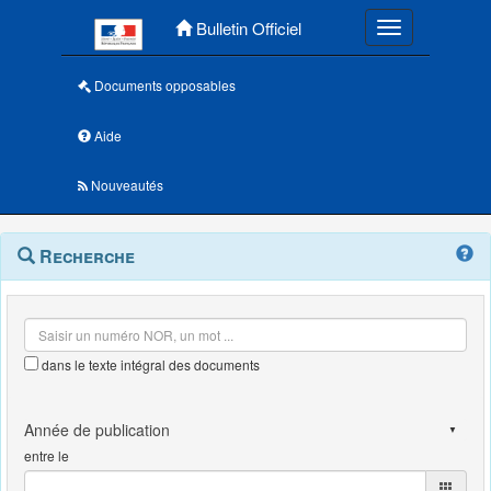
Menu principal
Bulletin Officiel
Toggle navigatio
Documents opposables
Aide
Nouveautés
Navigation
Menu
Recherche
contextuel
et
outils
annexes
dans le texte intégral des documents
entre le