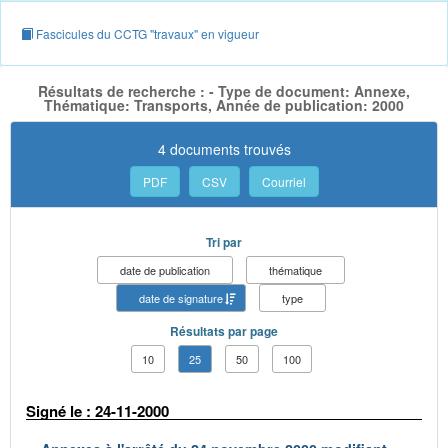
Fascicules du CCTG "travaux" en vigueur
Résultats de recherche : - Type de document: Annexe,
Thématique: Transports, Année de publication: 2000
4 documents trouvés
PDF
CSV
Courriel
Tri par
date de publication
thématique
date de signature
type
Résultats par page
10
25
50
100
Signé le : 24-11-2000