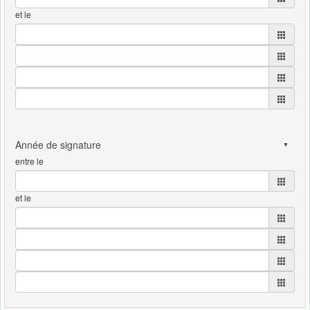
et le
entre le
et le