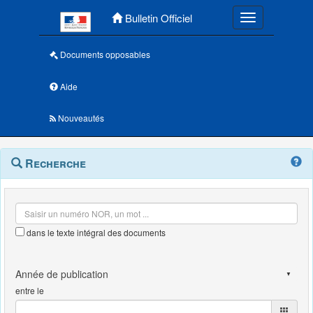
Menu principal
Bulletin Officiel
Toggle navigatio
Documents opposables
Aide
Nouveautés
Navigation
Menu
Recherche
contextuel
et
outils
annexes
dans le texte intégral des documents
entre le