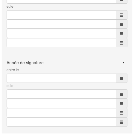
et le
entre le
et le