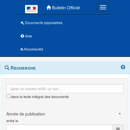
Menu principal
Bulletin Officiel
Toggle navigatio
Documents opposables
Aide
Nouveautés
Navigation
Menu
Recherche
contextuel
et
outils
annexes
dans le texte intégral des documents
entre le