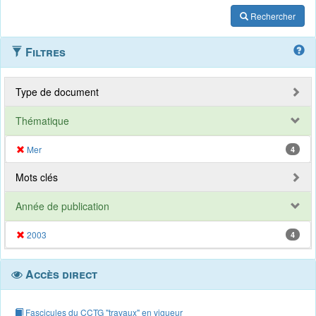
Rechercher
Filtres
Type de document
Thématique
Mer
4
Mots clés
Année de publication
2003
4
Accès direct
Fascicules du CCTG "travaux" en vigueur