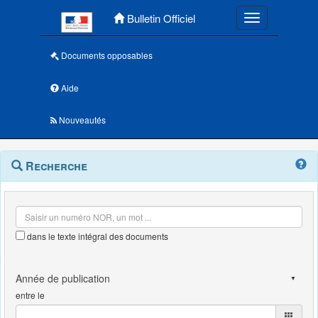
Menu principal
Bulletin Officiel
Toggle navigatio
Documents opposables
Aide
Nouveautés
Navigation
Menu
Recherche
contextuel
et
outils
annexes
dans le texte intégral des documents
entre le