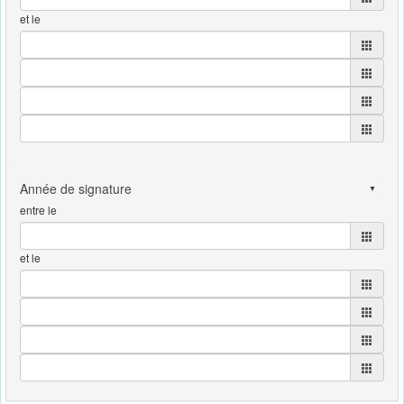
et le
entre le
et le