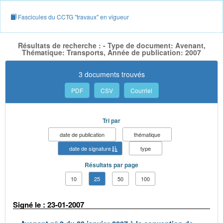
Fascicules du CCTG "travaux" en vigueur
Résultats de recherche : - Type de document: Avenant,
Thématique: Transports, Année de publication: 2007
3 documents trouvés
PDF
CSV
Courriel
Tri par
date de publication
thématique
date de signature
type
Résultats par page
10
25
50
100
Signé le : 23-01-2007