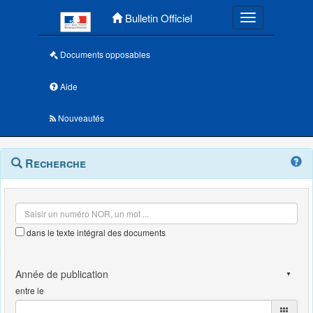
Menu principal
Bulletin Officiel
Toggle navigatio
Documents opposables
Aide
Nouveautés
Navigation
Menu
Recherche
contextuel
et
outils
annexes
dans le texte intégral des documents
entre le