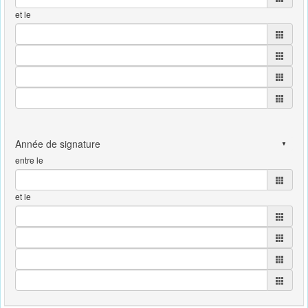
et le
entre le
et le