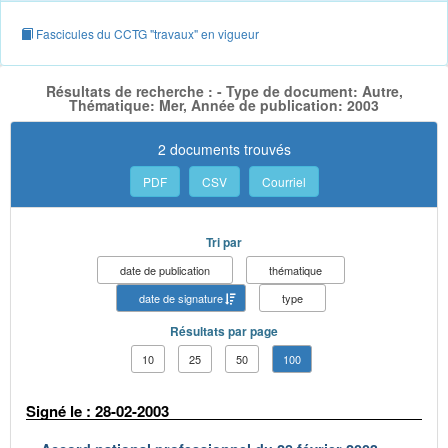
Fascicules du CCTG "travaux" en vigueur
Résultats de recherche : - Type de document: Autre,
Thématique: Mer, Année de publication: 2003
2 documents trouvés
PDF
CSV
Courriel
Tri par
date de publication
thématique
date de signature
type
Résultats par page
10
25
50
100
Signé le : 28-02-2003