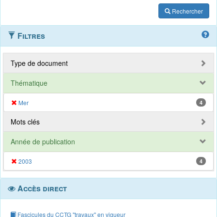
Rechercher
Filtres
Type de document
Thématique
Mer
4
Mots clés
Année de publication
2003
4
Accès direct
Fascicules du CCTG "travaux" en vigueur