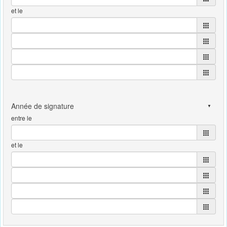
et le
entre le
et le