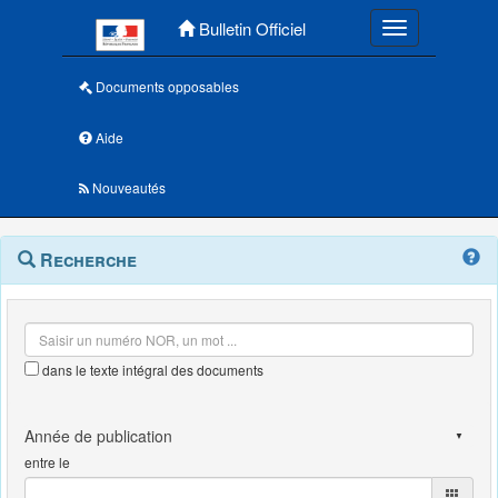
Menu principal
Bulletin Officiel
Toggle navigatio
Documents opposables
Aide
Nouveautés
Navigation
Menu
Recherche
contextuel
et
outils
annexes
dans le texte intégral des documents
entre le