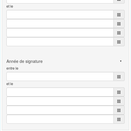
et le
entre le
et le