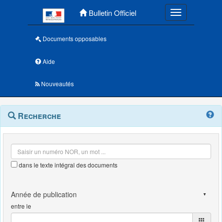
Menu principal
Bulletin Officiel
Toggle navigatio
Documents opposables
Aide
Nouveautés
Navigation
Menu
Recherche
contextuel
et
outils
annexes
dans le texte intégral des documents
entre le